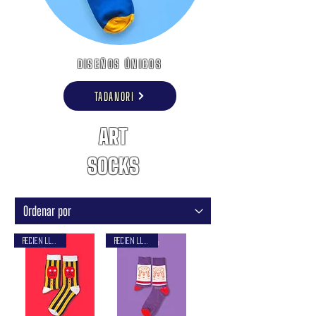
DISEÑOS ÚNICOS
TADANORI
ART
SOCKS
Recien llegado
Recien llegado