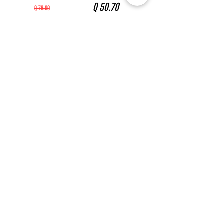
Q 50.70
Precio
Precio de oferta
Q 78.00
Q 50.70
Precio
Precio de oferta
Agotado
Agregar al carrito
Reingreso
Reingreso
Socks Moulin Rouge
Socks Frida Kahlo
La Goulue - Toulouse
Q 78.00
Lautrec
Q 50.70
Precio
Precio de oferta
Q 78.00
Q 50.70
Precio
Precio de oferta
Agotado
Agregar al carrito