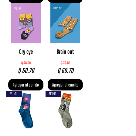
Cry eye
Brain out
Q 78.00
Q 78.00
Q 50.70
Q 50.70
Precio
Precio de oferta
Precio
Precio de oferta
Agregar al carrito
Agregar al carrito
Reingreso
Reingreso