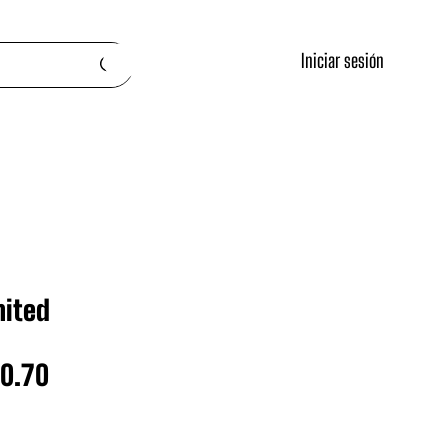
Iniciar sesión
nited
cio
Precio
50.70
de