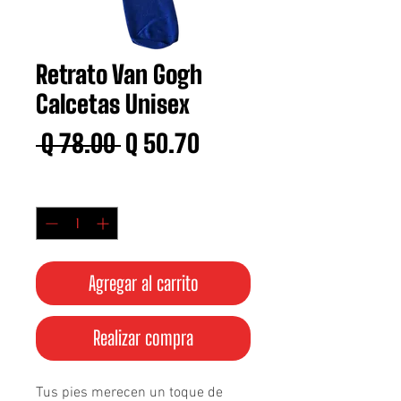
Retrato Van Gogh
Calcetas Unisex
Precio
Precio
 Q 78.00 
Q 50.70
de
Cantidad
*
oferta
Agregar al carrito
Realizar compra
Tus pies merecen un toque de 