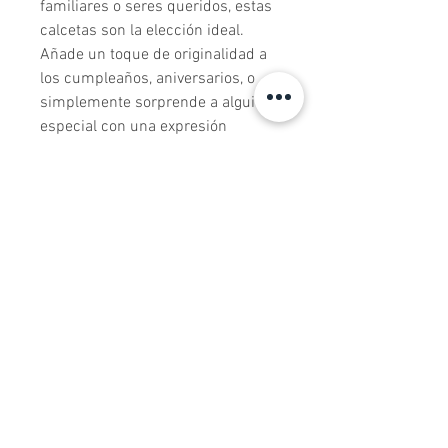
familiares o seres queridos, estas 
calcetas son la elección ideal. 
Añade un toque de originalidad a 
los cumpleaños, aniversarios, o 
simplemente sorprende a alguien 
especial con una expresión 
artística en sus pies.

En Artsocks, nos enorgullece 
importar y ofrecer calcetas de alta 
calidad que destacan en estilo y 
diseño. Nuestro objetivo es 
brindarte una experiencia de 
moda excepcional y asegurarnos 
de que tus pies se conviertan en el 
centro de atención en cualquier 
ocasión.