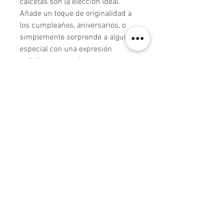
calcetas son la elección ideal. 
Añade un toque de originalidad a 
los cumpleaños, aniversarios, o 
simplemente sorprende a alguien 
especial con una expresión 
artística en sus pies.

En Artsocks, nos enorgullece 
importar y ofrecer calcetas de alta 
calidad que destacan en estilo y 
diseño. Nuestro objetivo es 
brindarte una experiencia de 
moda excepcional y asegurarnos 
de que tus pies se conviertan en el 
centro de atención en cualquier 
ocasión.
Todos los productos