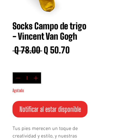
Socks Campo de trigo
- Vincent Van Gogh
Precio
Precio
 Q 78.00 
Q 50.70
de
Cantidad
*
oferta
Agotado
Notificar al estar disponible
Tus pies merecen un toque de 
creatividad y estilo, y nuestras 