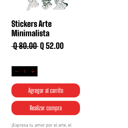
Stickers Arte
Minimalista
Precio
Precio
 Q 80.00 
Q 52.00
de
Cantidad
*
oferta
Agregar al carrito
Realizar compra
¡Expresa tu amor por el arte, el 