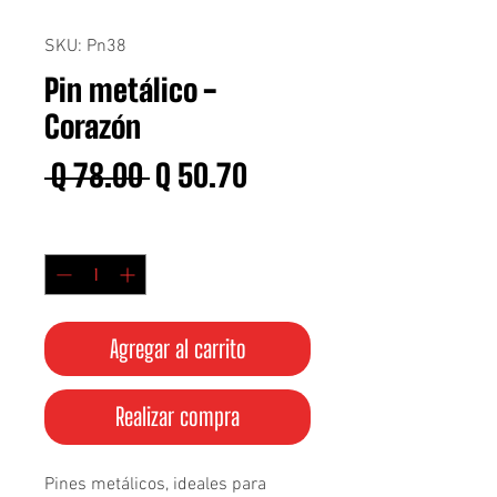
SKU: Pn38
Pin metálico -
Corazón
Precio
Precio
 Q 78.00 
Q 50.70
de
Cantidad
*
oferta
Agregar al carrito
Realizar compra
Pines metálicos, ideales para 