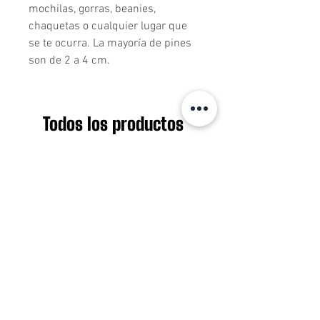
mochilas, gorras, beanies, 
chaquetas o cualquier lugar que 
se te ocurra. La mayoría de pines 
son de 2 a 4 cm.
Todos los productos
Nuevo ingreso
Nuevo ingreso