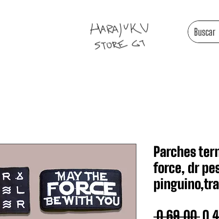
Parches ter
force, dr pe
pinguino,tra
Pre
 Q 69.00 
Q 