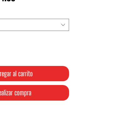
de
oferta
regar al carrito
ealizar compra