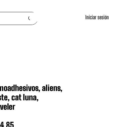
Iniciar sesión
moadhesivos, aliens,
ste, cat luna,
veler
cio
Precio
44.85