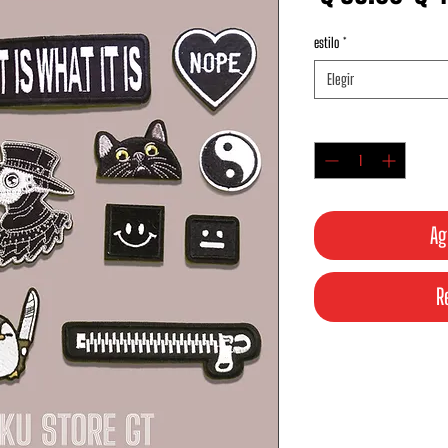
estilo
*
Elegir
Cantidad
*
Ag
R