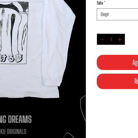
Talla
*
Elegir
Cantidad
*
Ag
R