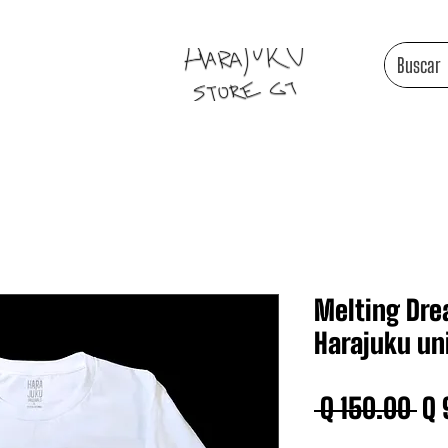
Melting Dre
Harajuku un
Pr
 Q 150.00 
Q 