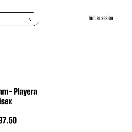
Iniciar sesión
am- Playera
isex
ecio
Precio
97.50
de