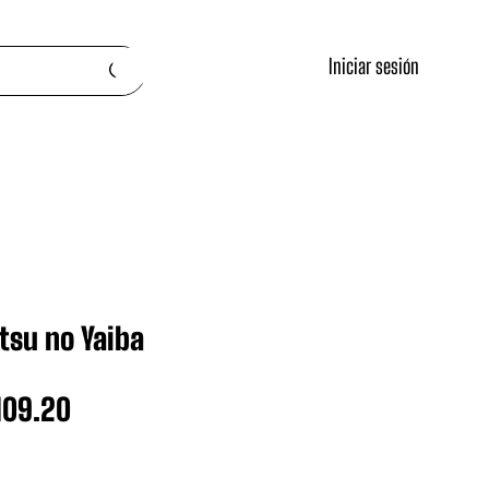
Iniciar sesión
tsu no Yaiba
ecio
Precio
109.20
de