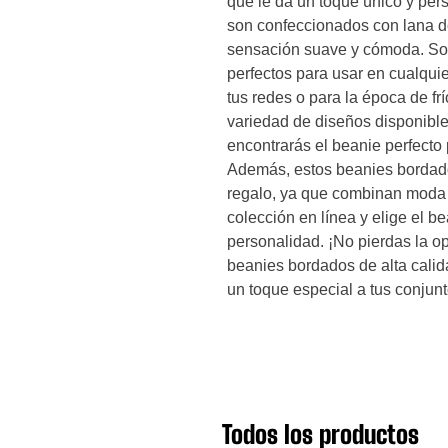
que le da un toque único y per
son confeccionados con lana de
sensación suave y cómoda. Son l
perfectos para usar en cualquie
tus redes o para la época de f
variedad de diseños disponible
encontrarás el beanie perfecto 
Además, estos beanies bordado
regalo, ya que combinan moda y
colección en línea y elige el b
personalidad. ¡No pierdas la op
beanies bordados de alta calid
un toque especial a tus conjunt
Todos los productos