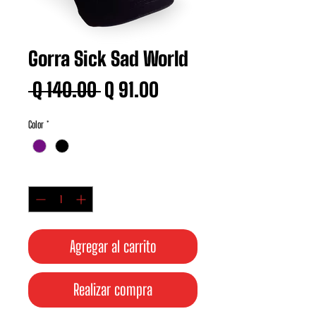
Gorra Sick Sad World
Precio
Precio
 Q 140.00 
Q 91.00
de
Color
*
oferta
Cantidad
*
Agregar al carrito
Realizar compra