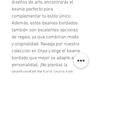
diseños de arte, encontrarás el 
beanie perfecto para 
complementar tu estilo único. 
Además, estos beanies bordados 
también son excelentes opciones 
de regalo, ya que combinan moda 
y originalidad. Navega por nuestra 
colección en línea y elige el beanie 
bordado que mejor se adapte a tu 
personalidad. ¡No pierdas la 
oportunidad de lucir único con 
nuestros beanies bordados de alta 
calidad! ¡Ordena el tuyo hoy 
mismo y añade un toque especial 
a tus conjuntos!
Todos los productos