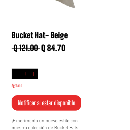
Bucket Hat- Beige
Precio
Precio
 Q 121.00 
Q 84.70
de
Cantidad
*
oferta
Agotado
Notificar al estar disponible
¡Experimenta un nuevo estilo con
nuestra colección de Bucket Hats!