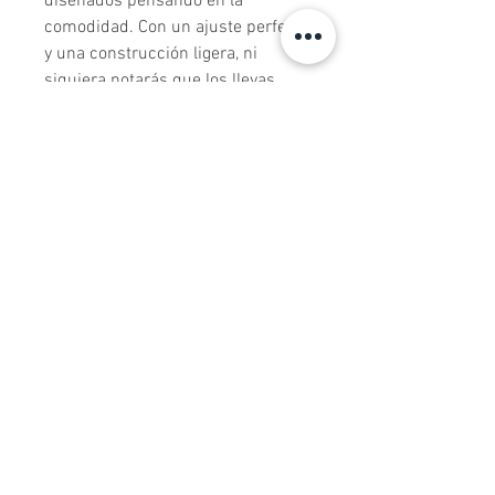
diseñados pensando en la
comodidad. Con un ajuste perfecto
y una construcción ligera, ni
siquiera notarás que los llevas
puestos, 💂‍♀️
Todos los productos
Nuevo ingreso
Nuevo ingreso