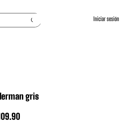
Iniciar sesión
derman gris
ecio
Precio
109.90
de