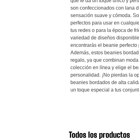
que le da un toque único y per
son confeccionados con lana de
sensación suave y cómoda. Son l
perfectos para usar en cualquie
tus redes o para la época de f
variedad de diseños disponible
encontrarás el beanie perfecto 
Además, estos beanies bordado
regalo, ya que combinan moda y
colección en línea y elige el b
personalidad. ¡No pierdas la op
beanies bordados de alta calid
un toque especial a tus conjunt
Todos los productos