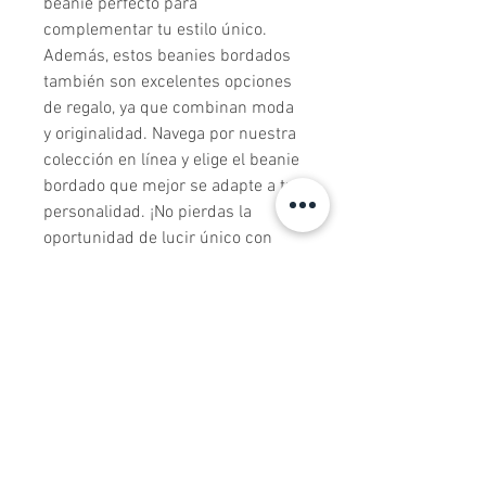
beanie perfecto para 
complementar tu estilo único. 
Además, estos beanies bordados 
también son excelentes opciones 
de regalo, ya que combinan moda 
y originalidad. Navega por nuestra 
colección en línea y elige el beanie 
bordado que mejor se adapte a tu 
personalidad. ¡No pierdas la 
oportunidad de lucir único con 
nuestros beanies bordados de alta 
calidad! ¡Ordena el tuyo hoy 
mismo y añade un toque especial 
a tus conjuntos!
Todos los productos