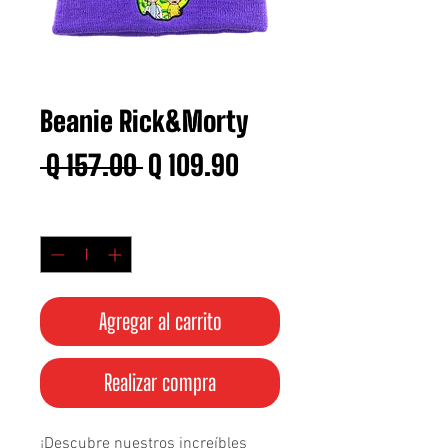
Beanie Rick&Morty
Precio
Precio
 Q 157.00 
Q 109.90
de
Cantidad
*
oferta
Agregar al carrito
Realizar compra
¡Descubre nuestros increíbles 