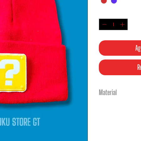
Cantidad
*
Ag
R
Material
GORROS 100% L
PARCHES TERM