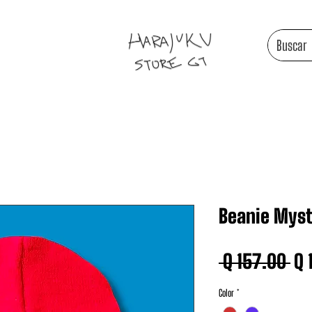
Beanie Myst
Pr
 Q 157.00 
Q 
Color
*