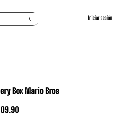
Iniciar sesión
ery Box Mario Bros
ecio
Precio
109.90
de