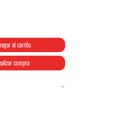
oferta
regar al carrito
ealizar compra
ANA
OADHESIVOS