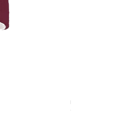
Bucket Hat K-Street Corduroy - Morado
Agotado