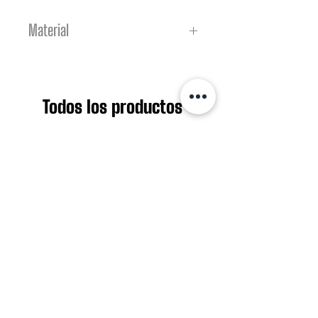
Material
GORROS 100% LANA
PARCHES TERMOADHESIVOS
Todos los productos
Nuevo ingreso
Nuevo ingreso