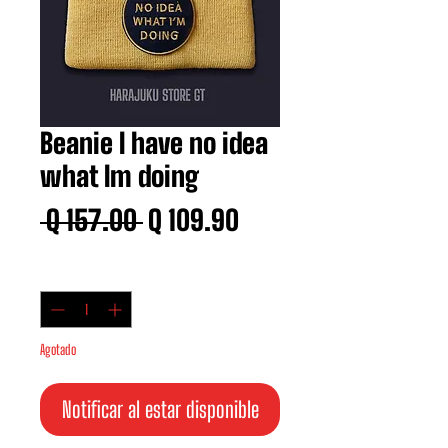
Beanie I have no idea
what Im doing
Precio
Precio
 Q 157.00 
Q 109.90
de
Cantidad
*
oferta
Agotado
Notificar al estar disponible