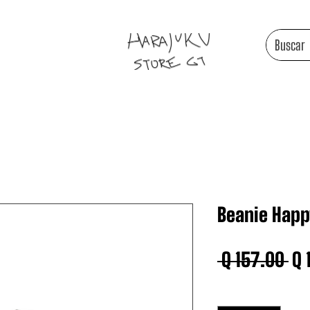
Beanie Happ
Pr
 Q 157.00 
Q 
Cantidad
*