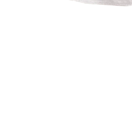
Vista rápida
PINES METALICOS
PARCHES TERMOADHESIVOS
ARTSOCKS
ENVÍOS, CAMBIOS Y DEVOLUCIONES
CONTACT