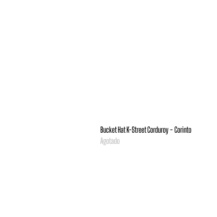
Bucket Hat K-Street Corduroy - Corinto
Agotado
BEANIES, GORRAS Y BUCKET HATS
BORDADOS PERSONALIZADOS