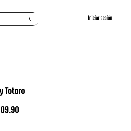
Iniciar sesión
y Totoro
ecio
Precio
109.90
de