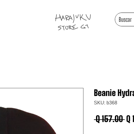
Beanie Hydr
SKU: b368
Pr
 Q 157.00 
Q 
Cantidad
*