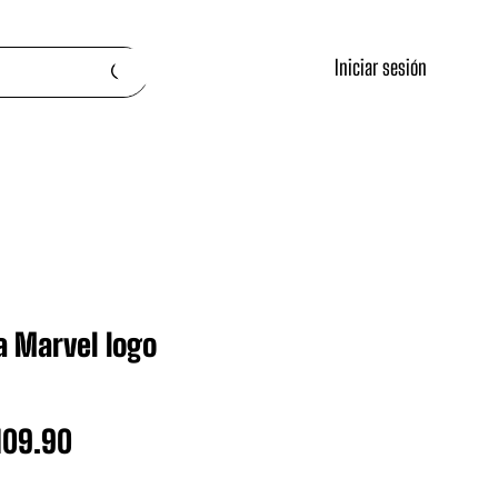
Iniciar sesión
a Marvel logo
ecio
Precio
109.90
de