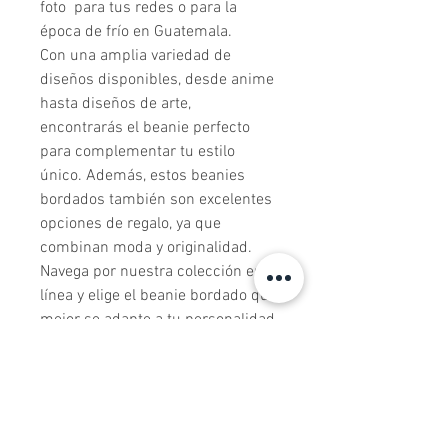
foto  para tus redes o para la 
época de frío en Guatemala.

Con una amplia variedad de 
diseños disponibles, desde anime  
hasta diseños de arte,  
encontrarás el beanie perfecto 
para complementar tu estilo 
único. Además, estos beanies 
bordados también son excelentes 
opciones de regalo, ya que 
combinan moda y originalidad.

Navega por nuestra colección en 
línea y elige el beanie bordado que 
mejor se adapte a tu personalidad. 
¡No pierdas la oportunidad de lucir 
único con nuestros beanies 
bordados de alta calidad! ¡Ordena 
el tuyo hoy mismo y añade un 
toque especial a tus conjuntos!