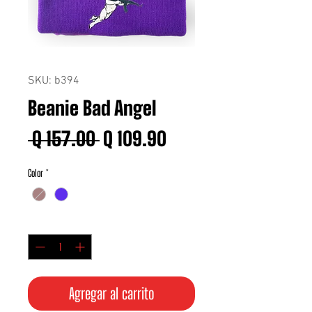
SKU: b394
Beanie Bad Angel
Precio
Precio
 Q 157.00 
Q 109.90
de
Color
*
oferta
Cantidad
*
Agregar al carrito