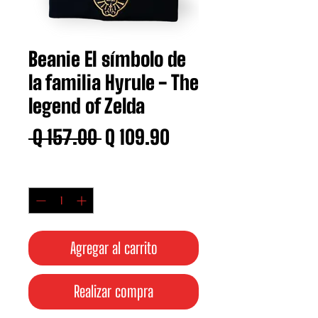
Beanie El símbolo de
la familia Hyrule - The
legend of Zelda
Precio
Precio
 Q 157.00 
Q 109.90
de
Cantidad
*
oferta
Agregar al carrito
Realizar compra