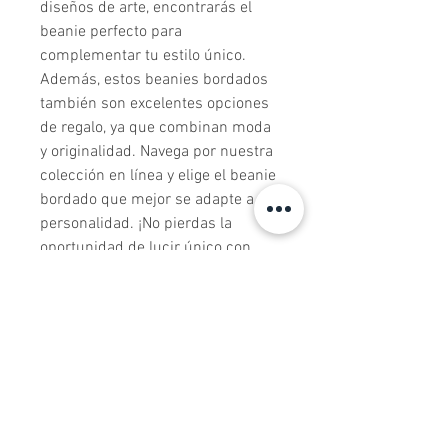
diseños de arte, encontrarás el 
beanie perfecto para 
complementar tu estilo único. 
Además, estos beanies bordados 
también son excelentes opciones 
de regalo, ya que combinan moda 
y originalidad. Navega por nuestra 
colección en línea y elige el beanie 
bordado que mejor se adapte a tu 
personalidad. ¡No pierdas la 
oportunidad de lucir único con 
nuestros beanies bordados de alta 
calidad! ¡Ordena el tuyo hoy 
mismo y añade un toque especial 
a tus conjuntos!
Todos los productos