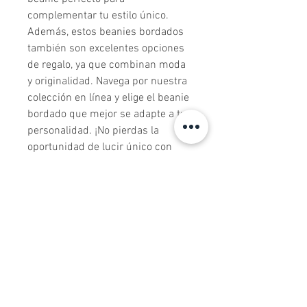
complementar tu estilo único. 
Además, estos beanies bordados 
también son excelentes opciones 
de regalo, ya que combinan moda 
y originalidad. Navega por nuestra 
colección en línea y elige el beanie 
bordado que mejor se adapte a tu 
personalidad. ¡No pierdas la 
oportunidad de lucir único con 
nuestros beanies bordados de alta 
calidad! ¡Ordena el tuyo hoy 
mismo y añade un toque especial 
a tus conjuntos!
Todos los productos