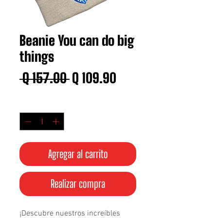
Beanie You can do big
things
Precio
Precio
 Q 157.00 
Q 109.90
de
Cantidad
*
oferta
Agregar al carrito
Realizar compra
¡Descubre nuestros increíbles 