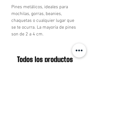
Pines metálicos, ideales para 
mochilas, gorras, beanies, 
chaquetas o cualquier lugar que 
se te ocurra. La mayoría de pines 
son de 2 a 4 cm.
Todos los productos
Nuevo ingreso
Nuevo ingreso