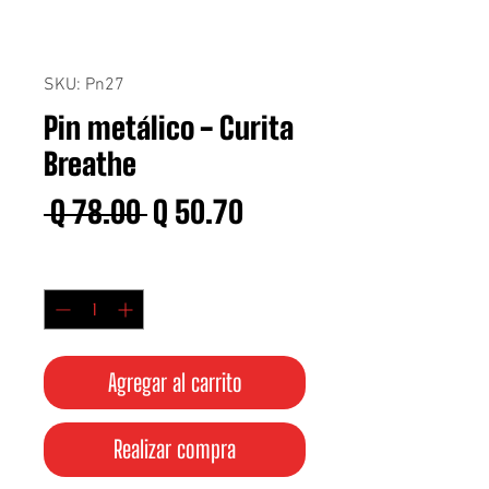
SKU: Pn27
Pin metálico - Curita
Breathe
Precio
Precio
 Q 78.00 
Q 50.70
de
Cantidad
*
oferta
Agregar al carrito
Realizar compra