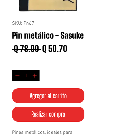
SKU: Pn67
Pin metálico - Sasuke
Precio
Precio
 Q 78.00 
Q 50.70
de
Cantidad
*
oferta
Agregar al carrito
Realizar compra
Pines metálicos, ideales para 