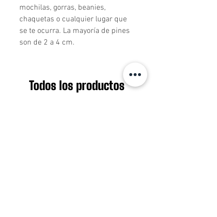
mochilas, gorras, beanies, 
chaquetas o cualquier lugar que 
se te ocurra. La mayoría de pines 
son de 2 a 4 cm.
Todos los productos
Nuevo ingreso
Nuevo ingreso